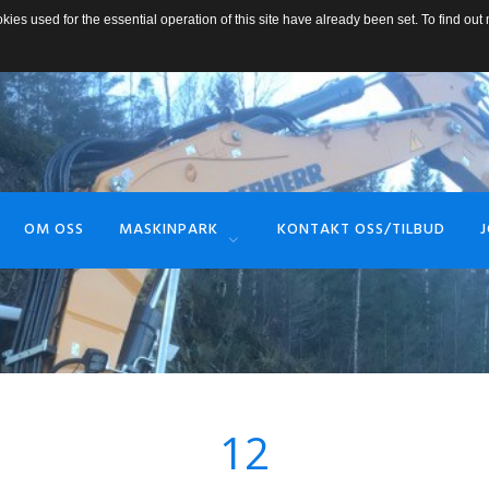
es used for the essential operation of this site have already been set. To find o
OM OSS
MASKINPARK
KONTAKT OSS/TILBUD
15