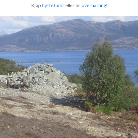
Kjøp
hyttetomt
eller lei
overnatting
!