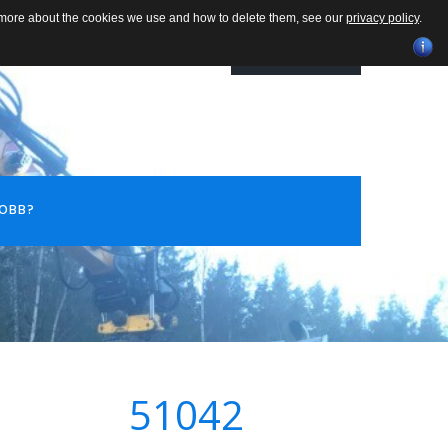
ut more about the cookies we use and how to delete them, see our
privacy policy
.
RING OSS PÅ
TILBUD
+47 913 43 873
JOBB?
62500