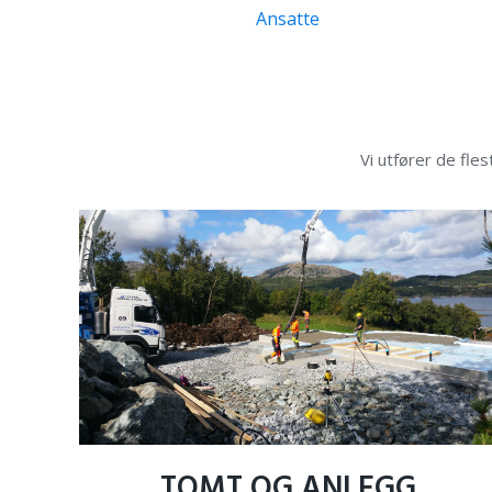
Ansatte
Vi utfører de fle
TOMT
OG
ANLEGG